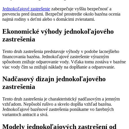
Jednokoľajové zastrešenie
zabezpečuje vyššiu bezpečnosť a
prevenciu pred úrazmi. Bezpečné prostredie okolo bazéna ocenia
najmä rodiny s deťmi alebo s domácimi zvieratami.
Ekonomické výhody jednokoľajového
zastrešenia
Tento druh zastrešenia predstavuje výhody v podobe lacnejšieho
financovania bazéna. Jednokoľajové zastrešenie výrazným
spôsobom znižuje odparovanie vody. Vďaka tomu zostáva v bazéne
viac vody čím sa znižujú náklady na dopĺňanie a odparovanie.
Nadčasový dizajn jednokoľajového
zastrešenia
Tento druh zastrešenia je charakteristický nadčasovým a jemným
vzhľadom. Nepôsobí rušivo a skvelo dopĺňa vzhľad bazéna.
Jednokoľajové bazénové zastrešenia ponúkame vo farebných
variantoch antracit a sivá.
Modely jednokoľajových zastrešení od