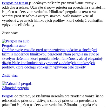
Pergola na terasu
je ideálnym riešením pre využívanie terasy k
oddychu a relaxu. Užívajte si nový priestor na posedenia s priateľmi
či prácu na čerstvom vzduchu. Hliníková pergola na terasu vás
ochráni pred dažďom a ostrým slnkom. Naše konštrukcie sú
vyrobené z pevných hliníkových profilov, ktoré odolajú vonkajším
vplyvom celé dekády
Zistiť viac
Pergola na auto
Chráňte svoje vozidlo pred nepriaznivým počasím a slnečnými
lúčmi s modernou hliníkovou pergolou! Naša pergola na auto je
skvelým riešením, ktoré ponúka nielen funkčnosť, ale aj elegantný
dizajn Naše konštrukcie sú vyrobené z odolných hliníkových
profilov, ktoré odolajú vonkajším vplyvom celé dekády.
Zistiť viac
Záhradná pergola
Pergola
do záhrady je ideálnym riešením pre zriadenie vonkajšieho
relaxačného priestoru. Užívajte si nový priestor na posedenia s
priateľmi či prácu na čerstvom vzduchu. Záhradná pergola vás