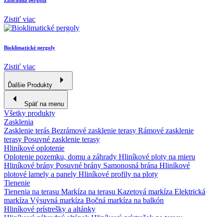
Zistiť viac
Bioklimatické pergoly
Zistiť viac
Ďalšie Produkty
Späť na menu
Všetky produkty
Zasklenia
Zasklenie terás
Bezrámové zasklenie terasy
Rámové zasklenie
terasy
Posuvné zasklenie terasy
Hliníkové oplotenie
Oplotenie pozemku, domu a záhrady
Hliníkové ploty na mieru
Hliníkové brány
Posuvné brány
Samonosná brána
Hliníkové
plotové lamely a panely
Hliníkové profily na ploty
Tienenie
Tienenia na terasu
Markíza na terasu
Kazetová markíza
Elektrická
markíza
Výsuvná markíza
Bočná markíza na balkón
Hliníkové prístrešky a altánky