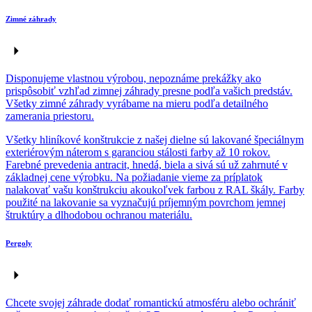
Zimné záhrady
Disponujeme vlastnou výrobou, nepoznáme prekážky ako
prispôsobiť vzhľad zimnej záhrady presne podľa vašich predstáv.
Všetky zimné záhrady vyrábame na mieru podľa detailného
zamerania priestoru.
Všetky hliníkové konštrukcie z našej dielne sú lakované špeciálnym
exteriérovým náterom s garanciou stálosti farby až 10 rokov.
Farebné prevedenia antracit, hnedá, biela a sivá sú už zahrnuté v
základnej cene výrobku. Na požiadanie vieme za príplatok
nalakovať vašu konštrukciu akoukoľvek farbou z RAL škály. Farby
použité na lakovanie sa vyznačujú príjemným povrchom jemnej
štruktúry a dlhodobou ochranou materiálu.
Pergoly
Chcete svojej záhrade dodať romantickú atmosféru alebo ochrániť