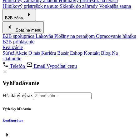
Hliníkový záhradný altánok
Hliníkový prístrešok na terasu
Hliníkový prístrešok na auto
Skleník do záhrady
Vonkajšia sauna
B2B zóna
Späť na menu
B2B spolupráca
Lakovňa
Plošiny na prenájom
Opracovanie hliníku
B2B prihlásenie
Realizácie
Súťaž
Akcie
O nás
Kariéra
Bazár
Eshop
Kontakt
Blog
Na
stiahnutie
Telefón
Email
Vypočítať cenu
Vyhľadávanie
Hľadaný výraz
Výsledky hľadania
Konfigurátor