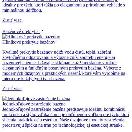
ideálny pre tých, ktorí túžia po elegantnom a prírodnom vzhľade s
minimálnou údržbou.
Zistiť viac
Bazénové prekrytia
Hliníkové prekrytie bazénov
Kvalitné prekrytie bazénov udrží vodu čistú, teplú, zabráni
zbytočnému odparovaniu a výrazne zníži spotrebu energie aj
bazénovej chémie. Užívajte si kúpanie až 9 mesiacov v roku s
elegantným a funkčným posuvným prekrytím bazéna. Vyberte z
moderných dizajnov a praktických riešení, ktoré vám vyrobíme na
mieru pre každý typ i tvar bazéna.
Zistiť viac
Jednokoľajové zastrešenie bazéna
Jednokoľajové zastrešenie bazéna predstavuje ideálnu kombináciu
funkčnosti a štýlu, vďaka čomu je obľúbenou voľbou pre tých, ktorí
si cenia praktickosť a estetiku. Naše dizajnové modely zastrešenia
predstavujú špičku na trhu po technologickej aj estetickej stránke.