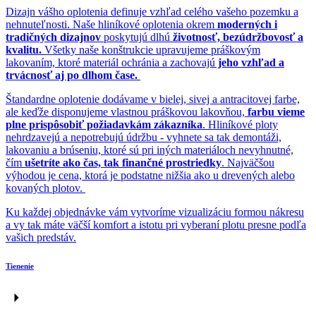
Dizajn vášho oplotenia definuje vzhľad celého vašeho pozemku a
nehnuteľnosti. Naše hliníkové oplotenia okrem
moderných i
tradičných dizajnov
poskytujú dlhú
životnosť, bezúdržbovosť a
kvalitu.
Všetky naše konštrukcie upravujeme práškovým
lakovaním, ktoré materiál ochránia a zachovajú
jeho vzhľad a
trvácnosť aj po dlhom čase.
Štandardne oplotenie dodávame v bielej, sivej a antracitovej farbe,
ale keďže disponujeme vlastnou práškovou lakovňou,
farbu vieme
plne prispôsobiť požiadavkám zákazníka
. Hliníkové ploty
nehrdzavejú a nepotrebujú údržbu - vyhnete sa tak demontáži,
lakovaniu a brúseniu, ktoré sú pri iných materiáloch nevyhnutné,
čím
ušetríte ako čas, tak finančné prostriedky
. Najväčšou
výhodou je cena, ktorá je podstatne nižšia ako u drevených alebo
kovaných plotov.
Ku každej objednávke vám vytvoríme vizualizáciu formou nákresu
a vy tak máte väčší komfort a istotu pri vyberaní plotu presne podľa
vašich predstáv.
Tienenie