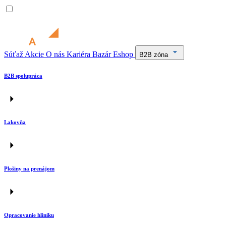
Súťaž
Akcie
O nás
Kariéra
Bazár
Eshop
B2B zóna
B2B spolupráca
Lakovňa
Plošiny na prenájom
Opracovanie hliníku