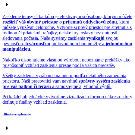
Zasklenie terasy či balkóna je efektívnym spôsobom, ktorým môžete
rozšíriť váš obytný priestor o príjemnú oddychovú zónu
, ktorú
môžete využívať celoročne. Vytvorte si nový priestor pre stretnutia s
rodinou či priateľmi, raňajky, detské hry, oslavy bez nutnosti
sledovania počasia. Naše systémy zasklenia
vynikajú
svojou
pevnosťou,
trvácnosťou
, nulovou potrebou údržby a
jednoduchou
manipuláciou
.
Nakoľko disponujeme vlastnou výrobou, nepoznáme prekážky ako
prispôsobiť vzhľad zasklenia presne podľa vašich predstáv.
Všetky zasklenia vyrábame na mieru podľa detailného zamerania
priestoru. Naši pracovníci vám navrhnú
správny systém zasklenia
pre váš balkón či terasu
a samozrejme aj vhodnú výplň.
Pri každej objednávke vytvoríme vizualizáciu formou nákresu, ktorý
definuje finálny vzhľad zasklenia.
Hliníkové oplotenie