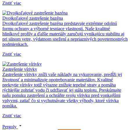
Zistiť viac
Dvojkoľajové zastrešenie bazéna
Dvojkoľajové zastrešenie bazéna predstavuje extrémne odolnú
formu ochrany a výborné tesniace vlastnosti. Naše kvalitné
hliníkové profily a ďalšie materiály zaručujú vynikajúcu stabilitu aj
pri silnom vetre, výdatnom snežení a nepriaznivých poveternostných
podmienkach.
Zistiť viac
Zastrešenie vírivky
Zastrešenie vírivky zníži vaše náklady na vykurovanie, predĺži jej
životnosť a minimalizuje opotrebovanie materiálov. Kvalitné
prekrytie vírivky totiž výrazne znižuje tepelné straty a pomáha
rýchlejšie zohriať vodu či udržiavať jej stálu teplotu. Preskúmajte
našu ponuku zastrešení a ochráňte svoju vírivku pred vonkajšími
vplyvmi, zatiaľ čo si vychutnávate všetky výhody, ktoré vírivka
ponúka.
Zistiť viac
Pergoly