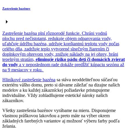
Zastrešenie bazénov
Zastrešenie bazéna plní rôznorodé funkcie. Chráni vodnú
plochu pred nečistotami, redukuje objem odparovania vody,
uľahčuje údržbu bazéna, udržuje konštantnú teplotu vody počas
celého dňa, zadržuje teplo vytvorené slnečným žiarením či
doplnkovým ohrevom vody, znižuje náklady na jej ohrev, bráni
tepelným stratám,
eliminuje riziko pádu detí či domácich zvierat
do vody
a v neposlednom rade dokáže predÍžiť kúpaciu sezónu až
na 9 mesiacov v roku.
Hliníkové zastrešenie bazéna
sa stáva neoddeliteľnou súčasťou
exteriéru vášho domu, preto si dávame záležať na dizajne našich
modelov a ku každej zákazníckej požiadavke pristupujeme
individuálne. Vždy zohladňujeme estetické nároky našich
zákazníkov.
Všetky zastrešenia bazénov vyrábame na mieru. Disponujeme
vlastnou práškovou lakovňou a preto máte na výber okrem
základných farebných variantov aj možnosť výberu farby podľa
želania.