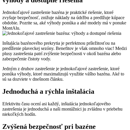
výhody a dostupné riešenia
Jednokoľajové zastrešenie bazéna je praktické riešenie, ktoré
zvyšuje bezpečnosť, znižuje náklady na údržbu a predlžuje kúpace
obdobie. Pozrite sa, aké výhody ponúka a aké modely má v ponuke
MontAlu.
Inštalácia bazénového prekrytia je perfektnou príležitosťou na
predĺženie plaveckej sezóny. Benefitov je však omnoho viac! Medzi
plusy zastrešenia patrí zvýšenie bezpečnosti v okolí bazéna alebo
zabezpečenie čistoty vody.
Jedným z druhov zastrešenie je jednokoľajové zastrešenie, ktoré
ponúka výhody, ktoré maximalizujú využitie vášho bazéna. Aké to
sú sa dozviete v dnešnom článku.
Jednoduchá a rýchla inštalácia
Efektivitu času ocení asi každý, inštalácia jednokoľajového
zastrešenia je jednoduchá a naši montážnici ju zvládnu v priebehu
niekoľkých hodín.
Zvýšená bezpečnosť pri bazéne