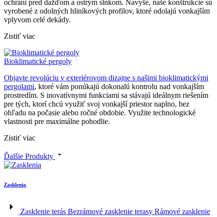
ochráni pred dažďom a ostrým slnkom. Navyše, naše konštrukcie sú
vyrobené z odolných hliníkových profilov, ktoré odolajú vonkajším
vplyvom celé dekády.
Zistiť viac
Bioklimatické pergoly
Objavte revolúciu v exteriérovom dizajne s našimi
bioklimatickými
pergolami
, ktoré vám ponúkajú dokonalú kontrolu nad vonkajším
prostredím. S inovatívnymi funkciami sa stávajú ideálnym riešením
pre tých, ktorí chcú využiť svoj vonkajší priestor naplno, bez
ohľadu na počasie alebo ročné obdobie. Využite technologické
vlastnosti pre maximálne pohodlie.
Zistiť viac
Ďalšie Produkty
Zasklenia
Zasklenie terás
Bezrámové zasklenie terasy
Rámové zasklenie