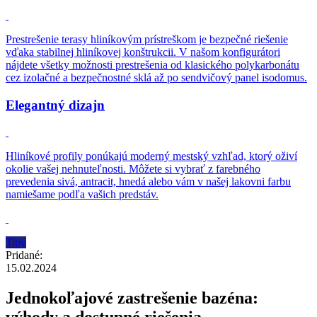
Prestrešenie terasy hliníkovým prístreškom je bezpečné riešenie
vďaka stabilnej hliníkovej konštrukcii. V našom konfigurátori
nájdete všetky možnosti prestrešenia od klasického polykarbonátu
cez izolačné a bezpečnostné sklá až po sendvičový panel isodomus.
Elegantný dizajn
Hliníkové profily ponúkajú moderný mestský vzhľad, ktorý oživí
okolie vašej nehnuteľnosti. Môžete si vybrať z farebného
prevedenia sivá, antracit, hnedá alebo vám v našej lakovni farbu
namiešame podľa vašich predstáv.
Tipy
Pridané:
15.02.2024
Jednokoľajové zastrešenie bazéna: