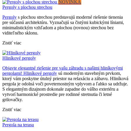
NOVINKA
Pergoly s plochou strechou
Pergoly
s plochou strechou predstavujú moderné riešenie tienenia
pre súčasnú architektúru. Vyznačujú sa čistými kubickými líniami,
minimalistickým vzhľadom a plochou (rovnou) strechou bez
viditeľného sklonu.
Zistiť viac
Hliníkové pergoly
Objavte elegantné riešenie pre vašu záhradu s našimi hliníkovými
pergolami!
Hliníkové pergoly
sú moderným stavebným prvkom,
ktorý vám poskytne útulný priestor na relaxáciu a zábavu. Hliníková
pergola je odolná voči poveternostným vplyvom a ľahko sa udržuje.
S elegantným dizajnom dokonale zapadne do vášho exteriéru a
vytvorí harmonické prostredie pre rodinné stretnutia či letné
grilovačky.
Zistiť viac
Pergola na terasu