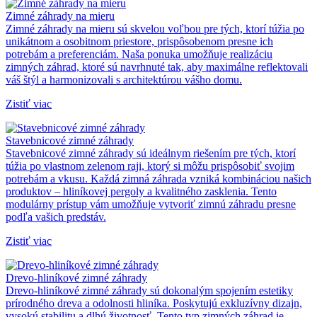
Zimné záhrady na mieru
Zimné záhrady na mieru sú skvelou voľbou pre tých, ktorí túžia po
unikátnom a osobitnom priestore, prispôsobenom presne ich
potrebám a preferenciám. Naša ponuka umožňuje realizáciu
zimných záhrad, ktoré sú navrhnuté tak, aby maximálne reflektovali
váš štýl a harmonizovali s architektúrou vášho domu.
Zistiť viac
Stavebnicové zimné záhrady
Stavebnicové zimné záhrady sú ideálnym riešením pre tých, ktorí
túžia po vlastnom zelenom raji, ktorý si môžu prispôsobiť svojim
potrebám a vkusu. Každá zimná záhrada vzniká kombináciou našich
produktov – hliníkovej pergoly a kvalitného zasklenia. Tento
modulárny prístup vám umožňuje vytvoriť zimnú záhradu presne
podľa vašich predstáv.
Zistiť viac
Drevo-hliníkové zimné záhrady
Drevo-hliníkové zimné záhrady sú dokonalým spojením estetiky
prírodného dreva a odolnosti hliníka. Poskytujú exkluzívny dizajn,
vysokú stabilitu a dlhú životnosť. Tento typ zimných záhrad je