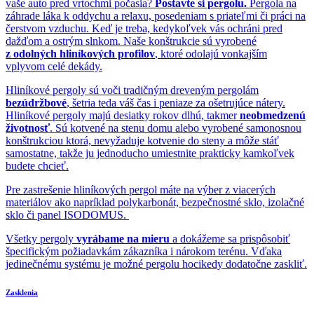
vaše auto pred vrtochmi počasia?
Postavte si pergolu.
Pergola na
záhrade láka k oddychu a relaxu, posedeniam s priateľmi či práci na
čerstvom vzduchu. Keď je treba, kedykoľvek vás ochráni pred
dažďom a ostrým slnkom. Naše konštrukcie sú vyrobené
z odolných hliníkových profilov
, ktoré odolajú vonkajším
vplyvom celé dekády.
Hliníkové pergoly sú voči tradičným dreveným pergolám
bezúdržbové
, šetria teda váš čas i peniaze za ošetrujúce nátery.
Hliníkové pergoly majú desiatky rokov dlhú, takmer
neobmedzenú
životnosť
. Sú kotvené na stenu domu alebo vyrobené samonosnou
konštrukciou ktorá, nevyžaduje kotvenie do steny a môže stáť
samostatne, takže ju jednoducho umiestnite prakticky kamkoľvek
budete chcieť.
Pre zastrešenie hliníkových pergol máte na výber z viacerých
materiálov ako napríklad polykarbonát, bezpečnostné sklo, izolačné
sklo či panel ISODOMUS.
Všetky pergoly
vyrábame na mieru
a dokážeme sa prispôsobiť
špecifickým požiadavkám zákazníka i nárokom terénu. Vďaka
jedinečnému systému je možné pergolu hocikedy dodatočne zaskliť.
Zasklenia