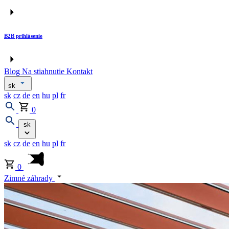
B2B prihlásenie
Blog
Na stiahnutie
Kontakt
sk
sk
cz
de
en
hu
pl
fr
0
sk
sk
cz
de
en
hu
pl
fr
0
Zimné záhrady