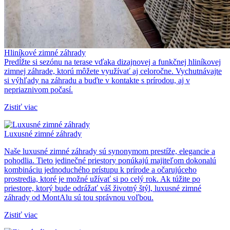
Hliníkové zimné záhrady
Predĺžte si sezónu na terase vďaka dizajnovej a funkčnej hliníkovej
zimnej záhrade, ktorú môžete využívať aj celoročne. Vychutnávajte
si výhľady na záhradu a buďte v kontakte s prírodou, aj v
nepriaznivom počasí.
Zistiť viac
Luxusné zimné záhrady
Naše luxusné zimné záhrady sú synonymom prestíže, elegancie a
pohodlia. Tieto jedinečné priestory ponúkajú majiteľom dokonalú
kombináciu jednoduchého prístupu k prírode a očarujúceho
prostredia, ktoré je možné užívať si po celý rok. Ak túžite po
priestore, ktorý bude odrážať váš životný štýl, luxusné zimné
záhrady od MontAlu sú tou správnou voľbou.
Zistiť viac