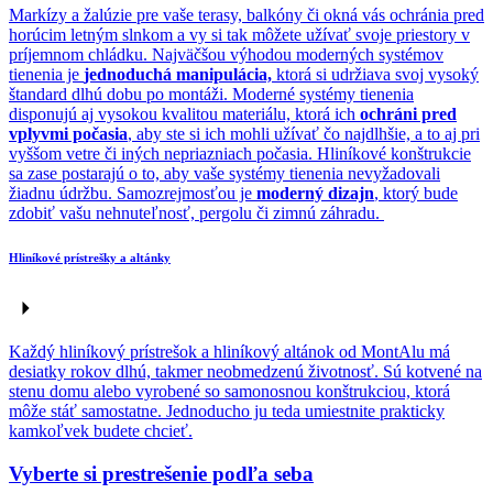
Markízy a žalúzie pre vaše terasy, balkóny či okná vás ochránia pred
horúcim letným slnkom a vy si tak môžete užívať svoje priestory v
príjemnom chládku. Najväčšou výhodou moderných systémov
tienenia je
jednoduchá manipulácia,
ktorá si udržiava svoj vysoký
štandard dlhú dobu po montáži. Moderné systémy tienenia
disponujú aj vysokou kvalitou materiálu, ktorá ich
ochráni pred
vplyvmi počasia
, aby ste si ich mohli užívať čo najdlhšie, a to aj pri
vyššom vetre či iných nepriazniach počasia. Hliníkové konštrukcie
sa zase postarajú o to, aby vaše systémy tienenia nevyžadovali
žiadnu údržbu. Samozrejmosťou je
moderný dizajn
, ktorý bude
zdobiť vašu nehnuteľnosť, pergolu či zimnú záhradu.
Hliníkové prístrešky a altánky
Každý hliníkový prístrešok a hliníkový altánok od MontAlu má
desiatky rokov dlhú, takmer neobmedzenú životnosť. Sú kotvené na
stenu domu alebo vyrobené so samonosnou konštrukciou, ktorá
môže stáť samostatne. Jednoducho ju teda umiestnite prakticky
kamkoľvek budete chcieť.
Vyberte si prestrešenie podľa seba