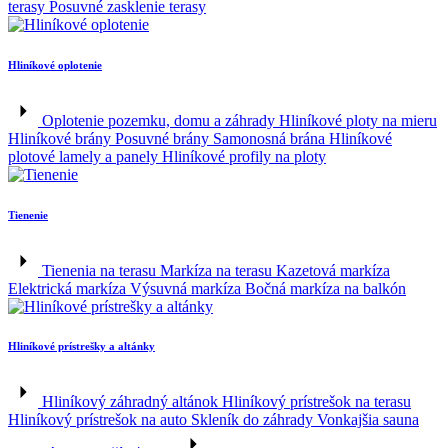
terasy
Posuvné zasklenie terasy
Hliníkové oplotenie
Oplotenie pozemku, domu a záhrady
Hliníkové ploty na mieru
Hliníkové brány
Posuvné brány
Samonosná brána
Hliníkové
plotové lamely a panely
Hliníkové profily na ploty
Tienenie
Tienenia na terasu
Markíza na terasu
Kazetová markíza
Elektrická markíza
Výsuvná markíza
Bočná markíza na balkón
Hliníkové prístrešky a altánky
Hliníkový záhradný altánok
Hliníkový prístrešok na terasu
Hliníkový prístrešok na auto
Skleník do záhrady
Vonkajšia sauna