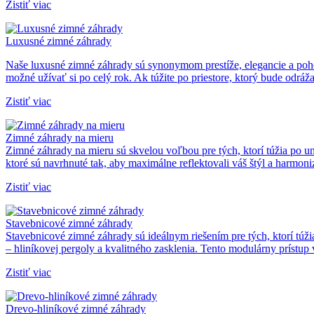
Zistiť viac
Luxusné zimné záhrady
Naše luxusné zimné záhrady sú synonymom prestíže, elegancie a pohod
možné užívať si po celý rok. Ak túžite po priestore, ktorý bude odrá
Zistiť viac
Zimné záhrady na mieru
Zimné záhrady na mieru sú skvelou voľbou pre tých, ktorí túžia po 
ktoré sú navrhnuté tak, aby maximálne reflektovali váš štýl a harmon
Zistiť viac
Stavebnicové zimné záhrady
Stavebnicové zimné záhrady sú ideálnym riešením pre tých, ktorí tú
– hliníkovej pergoly a kvalitného zasklenia. Tento modulárny prístu
Zistiť viac
Drevo-hliníkové zimné záhrady