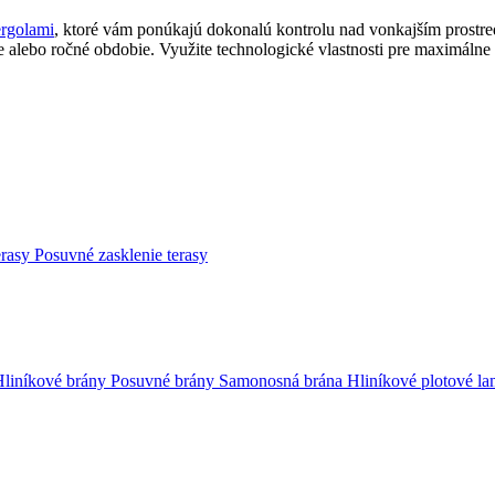
ergolami
, ktoré vám ponúkajú dokonalú kontrolu nad vonkajším prostred
ie alebo ročné obdobie. Využite technologické vlastnosti pre maximálne
erasy
Posuvné zasklenie terasy
Hliníkové brány
Posuvné brány
Samonosná brána
Hliníkové plotové la