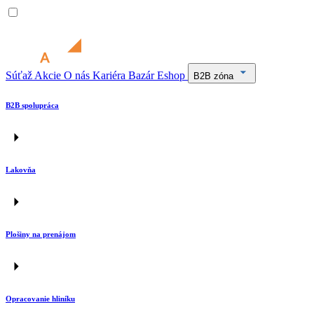
Súťaž
Akcie
O nás
Kariéra
Bazár
Eshop
B2B zóna
B2B spolupráca
Lakovňa
Plošiny na prenájom
Opracovanie hliníku