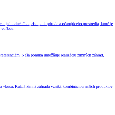
u jednoduchého prístupu k prírode a očarujúceho prostredia, ktoré je
u voľbou.
 preferenciám. Naša ponuka umožňuje realizáciu zimných záhrad,
ám a vkusu. Každá zimná záhrada vzniká kombináciou našich produktov