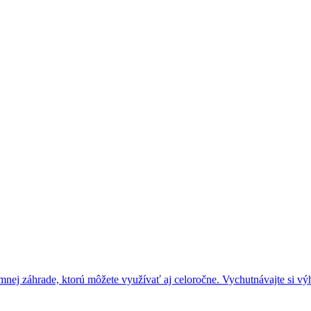
zimnej záhrade, ktorú môžete využívať aj celoročne. Vychutnávajte si v