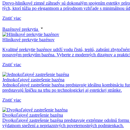
Drevo-hliníkové zimné záhrady sú dokonalým spojením estetiky prírodn
tých, ktorí túžia po elegantnom a prírodnom vzhľade s minimálnou ú
Zistiť viac
Bazénové prekrytia
Hliníkové prekrytie bazénov
Kvalitné prekrytie bazénov udrží vodu čistú, teplú, zabráni zbytočn
posuvným prekrytím bazéna. Vyberte z moderných dizajnov a praktický
Zistiť viac
Jednokoľajové zastrešenie bazéna
Jednokoľajové zastrešenie bazéna predstavuje ideálnu kombináciu funk
predstavujú špičku na trhu po technologickej aj estetickej stránke.
Zistiť viac
Dvojkoľajové zastrešenie bazéna
Dvojkoľajové zastrešenie bazéna predstavuje extrémne odolnú formu och
výdatnom snežení a nepriaznivých poveternostných podmienkach.