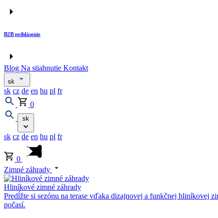
B2B prihlásenie
Blog
Na stiahnutie
Kontakt
sk
sk
cz
de
en
hu
pl
fr
0
sk
sk
cz
de
en
hu
pl
fr
0
Zimné záhrady
Hliníkové zimné záhrady
Predĺžte si sezónu na terase vďaka dizajnovej a funkčnej hliníkovej 
počasí.