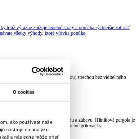
ky totiž výrazne znižuje tepelné straty a pomáha rýchlejšie zohriať
tnávate všetky výhody, ktoré vírivka ponúka.
alistickým vzhľadom a plochou (rovnou) strechou bez viditeľného
O cookies
skytne útulný priestor na relaxáciu a zábavu. Hliníková pergola je
tom, ako používate naše
stredie pre rodinné stretnutia či letné grilovačky.
jú nástroje na analýzu
skali a následne môže prísť