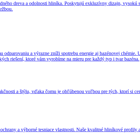
ého dreva a odolnosti hliníka. Poskytujú exkluzívny dizajn, vysokú st
držbou.
ému odparovaniu a výrazne zníži spotrebu energie aj bazénovej chémie.
ch riešení, ktoré vám vyrobíme na mieru pre každý typ i tvar bazéna.
čnosti a štýlu, vďaka čomu je obľúbenou voľbou pre tých, ktorí si cen
rany a výborné tesniace vlastnosti. Naše kvalitné hliníkové profily a ď