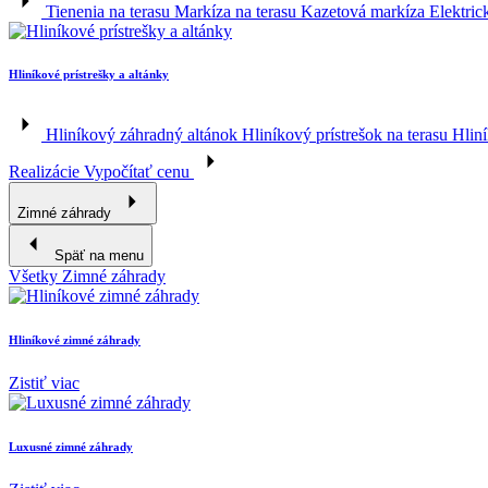
Tienenia na terasu
Markíza na terasu
Kazetová markíza
Elektri
Hliníkové prístrešky a altánky
Hliníkový záhradný altánok
Hliníkový prístrešok na terasu
Hliní
Realizácie
Vypočítať cenu
Zimné záhrady
Späť na menu
Všetky Zimné záhrady
Hliníkové zimné záhrady
Zistiť viac
Luxusné zimné záhrady