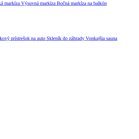
cká markíza
Výsuvná markíza
Bočná markíza na balkón
kový prístrešok na auto
Skleník do záhrady
Vonkajšia sauna