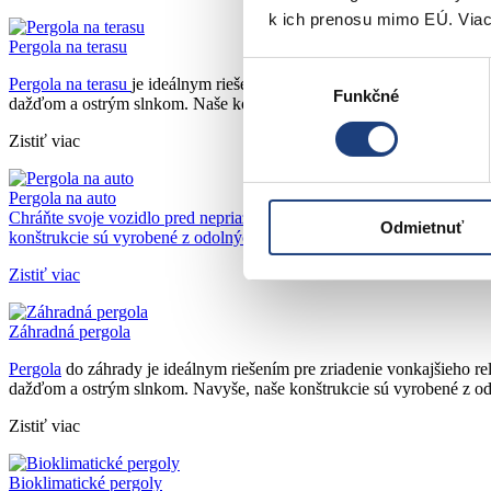
k ich prenosu mimo EÚ. Viac
Pergola na terasu
Výber
Pergola na terasu
je ideálnym riešením pre využívanie terasy k oddych
Funkčné
súhlasu
dažďom a ostrým slnkom. Naše konštrukcie sú vyrobené z pevných hl
Zistiť viac
Pergola na auto
Chráňte svoje vozidlo pred nepriaznivým počasím a slnečnými lúčmi s
Odmietnuť
konštrukcie sú vyrobené z odolných hliníkových profilov, ktoré odol
Zistiť viac
Záhradná pergola
Pergola
do záhrady je ideálnym riešením pre zriadenie vonkajšieho rel
dažďom a ostrým slnkom. Navyše, naše konštrukcie sú vyrobené z odo
Zistiť viac
Bioklimatické pergoly