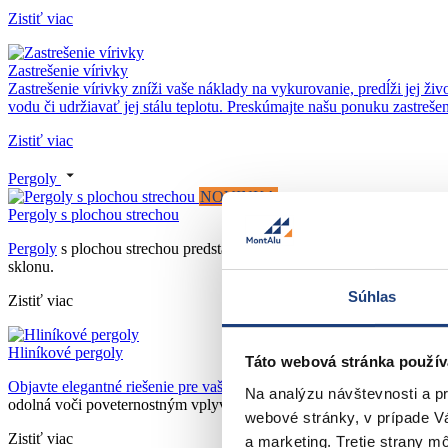
Zistiť viac
Zastrešenie vírivky
Zastrešenie vírivky zníži vaše náklady na vykurovanie, predĺži jej živ
vodu či udržiavať jej stálu teplotu. Preskúmajte našu ponuku zastreše
Zistiť viac
Pergoly
NOVINKA
Pergoly s plochou strechou
Pergoly
s plochou strechou predstavujú moderné riešenie tienenia pr
sklonu.
Súhlas
Zistiť viac
Hliníkové pergoly
Táto webová stránka použív
Objavte elegantné riešenie pre vašu záhradu s našimi hliníkovými pe
Na analýzu návštevnosti a p
odolná voči poveternostným vplyvom a ľahko sa udržuje. S elegantným
webové stránky, v prípade V
Zistiť viac
a marketing. Tretie strany m