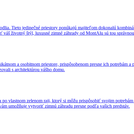
lia. Tieto jedinečné priestory ponúkajú majiteľom dokonalú kombináci
žať váš životný štýl, luxusné zimné záhrady od MontAlu sú tou správno
unikátnom a osobitnom priestore, prispôsobenom presne ich potrebám a
izovali s architektúrou vášho domu.
žia po vlastnom zelenom raji, ktorý si môžu prispôsobiť svojim potreb
p vám umožňuje vytvoriť zimnú záhradu presne podľa vašich predstáv.