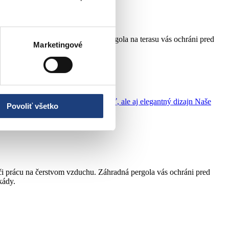
 na čerstvom vzduchu. Hliníková pergola na terasu vás ochráni pred
Marketingové
ním, ktoré ponúka nielen funkčnosť, ale aj elegantný dizajn Naše
Povoliť všetko
i či prácu na čerstvom vzduchu. Záhradná pergola vás ochráni pred
kády.