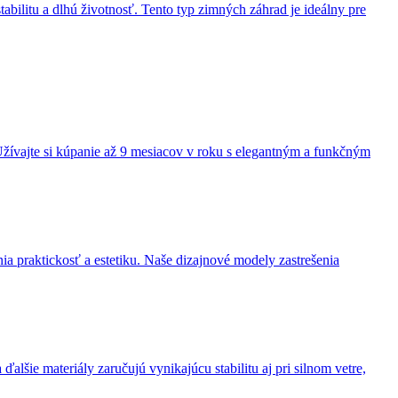
abilitu a dlhú životnosť. Tento typ zimných záhrad je ideálny pre
 Užívajte si kúpanie až 9 mesiacov v roku s elegantným a funkčným
ia praktickosť a estetiku. Naše dizajnové modely zastrešenia
alšie materiály zaručujú vynikajúcu stabilitu aj pri silnom vetre,