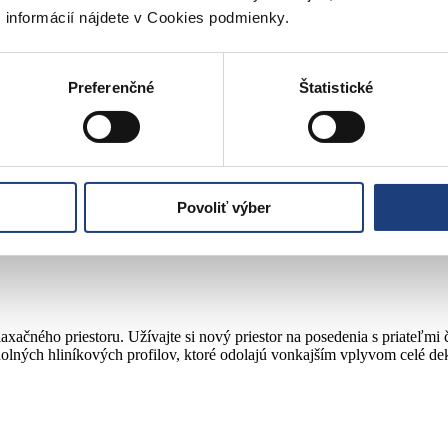
 informácií nájdete v Cookies podmienky.
u a relaxu. Užívajte si nový priestor na posedenia s priateľmi či prácu
Preferenčné
Štatistické
iníkových profilov, ktoré odolajú vonkajším vplyvom celé dekády
 modernou hliníkovou pergolou! Naša pergola na auto je skvelým rieše
Povoliť výber
ajú vonkajším vplyvom celé dekády.
axačného priestoru. Užívajte si nový priestor na posedenia s priateľm
lných hliníkových profilov, ktoré odolajú vonkajším vplyvom celé de