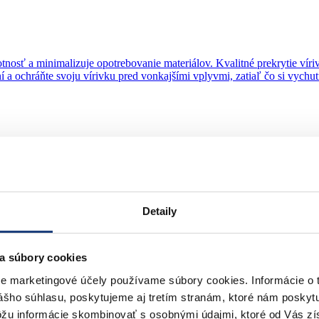
otnosť a minimalizuje opotrebovanie materiálov. Kvalitné prekrytie víriv
ní a ochráňte svoju vírivku pred vonkajšími vplyvmi, zatiaľ čo si vychu
e súčasnú architektúru. Vyznačujú sa čistými kubickými líniami, minim
Detaily
a súbory cookies
rgolami!
Hliníkové pergoly
sú moderným stavebným prvkom, ktorý vám po
re marketingové účely používame súbory cookies. Informácie o 
 dizajnom dokonale zapadne do vášho exteriéru a vytvorí harmonické pro
ášho súhlasu, poskytujeme aj tretím stranám, ktoré nám poskytu
ôžu informácie skombinovať s osobnými údajmi, ktoré od Vás zí