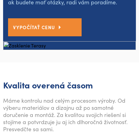
ak budete mať otázky, radi vám poradíme.
VYPOČÍTAŤ CENU
Kvalita overená časom
Máme kontrolu nad celým procesom výroby. Od
výberu materiálov a dizajnu až po samotné
doručenie a montáž. Za kvalitou svojich riešení si
stojíme a potvrdzuje ju aj ich dlhoročná životnosť.
Presvedčte sa sami.