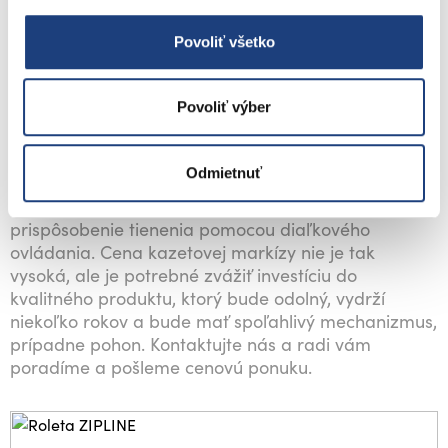
Povoliť všetko
Kazetová markíza s motorom
Povoliť výber
Vyberte si kazetovú markízu s manuálnym
ovládaním pomocou kľuky alebo prostredníctvom
Odmietnuť
automatického motora, čo prináša vyšší komfort pri
ovládaní, keďže umožňuje jednoduché a rýchle
prispôsobenie tienenia pomocou diaľkového
ovládania. Cena kazetovej markízy nie je tak
vysoká, ale je potrebné zvážiť investíciu do
kvalitného produktu, ktorý bude odolný, vydrží
niekoľko rokov a bude mať spoľahlivý mechanizmus,
prípadne pohon. Kontaktujte nás a radi vám
poradíme a pošleme cenovú ponuku.