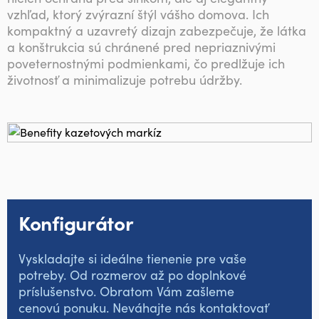
vzhľad, ktorý zvýrazní štýl vášho domova. Ich
kompaktný a uzavretý dizajn zabezpečuje, že látka
a konštrukcia sú chránené pred nepriaznivými
poveternostnými podmienkami, čo predlžuje ich
životnosť a minimalizuje potrebu údržby.
Konfigurátor
Vyskladajte si ideálne tienenie pre vaše
potreby. Od rozmerov až po doplnkové
príslušenstvo. Obratom Vám zašleme
cenovú ponuku. Neváhajte nás kontaktovať