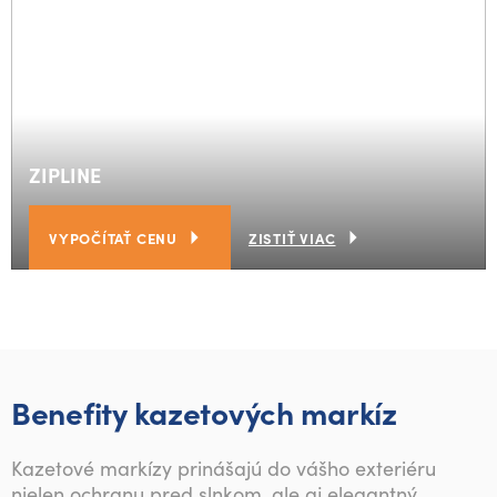
ZIPLINE
VYPOČÍTAŤ CENU
ZISTIŤ VIAC
Benefity kazetových markíz
Kazetové markízy prinášajú do vášho exteriéru
nielen ochranu pred slnkom, ale aj elegantný