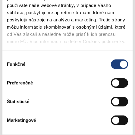
používate naše webové stránky, v prípade Vášho
súhlasu, poskytujeme aj tretím stranám, ktoré nám
poskytujú nástroje na analýzu a marketing. Tretie strany
môžu informácie skombinovať s osobnými údajmi, ktoré
Ľahké ovládanie
od Vás získali a následne môže prísť k ich prenosu
mimo EÚ. Viac informácií nájdete v Cookies podmienky.
Tienidlo je navrhnuté s dôrazom na jednoduché ovládanie,
takže ho môžete ľahko rozprestrieť alebo zložiť podľa
potreby.
Výber
Funkčné
súhlasu
Preferenčné
Štatistické
Ochrana pred slnkom
Poskytuje efektívnu ochranu pred slnečnými lúčmi, znižuje
UV žiarenie a chráni vás aj váš nábytok pred škodlivými
Marketingové
účinkami slnka.