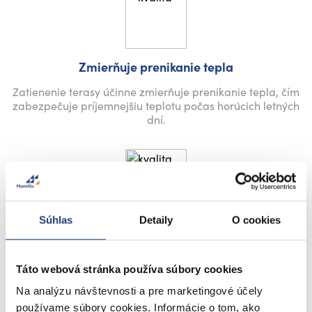
Zmierňuje prenikanie tepla
Zatienenie terasy účinne zmierňuje prenikanie tepla, čím
zabezpečuje príjemnejšiu teplotu počas horúcich letných
dní.
Súhlas
Detaily
O cookies
Odolné voči dažďu
Vďaka vodeodolného materiálu je tienidlo chránené proti
dažďu, čo umožňuje jeho použitie aj počas nepriaznivého
Táto webová stránka používa súbory cookies
počasia.
Na analýzu návštevnosti a pre marketingové účely
používame súbory cookies. Informácie o tom, ako