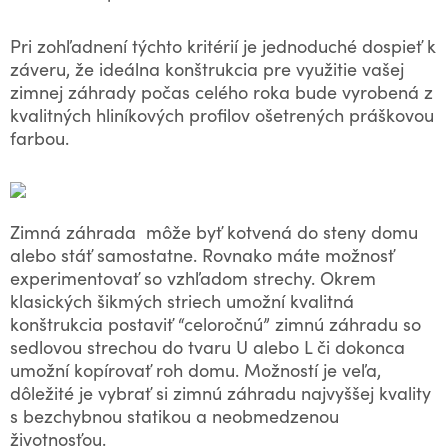
štandard dlhú dobu po montáži. Moderné systémy
Každý hliníkový prístrešok a hliníkový altánok od
tienenia disponujú aj vysokou kvalitou materiálu, ktorá
MontAlu má desiatky rokov dlhú, takmer neobmedzenú
ochráni pred vplyvmi počasia
ich
, aby ste si ich mohli
Pri zohľadnení týchto kritérií je jednoduché dospieť k
životnosť. Sú kotvené na stenu domu alebo vyrobené
užívať čo najdlhšie, a to aj pri vyššom vetre či iných
so samonosnou konštrukciou, ktorá môže stáť
Vyberte si prestrešenie podľa seba
záveru, že ideálna konštrukcia pre využitie vašej
nepriazniach počasia. Hliníkové konštrukcie sa zase
samostatne. Jednoducho ju teda umiestnite prakticky
postarajú o to, aby vaše systémy tienenia nevyžadovali
zimnej záhrady počas celého roka bude vyrobená z
kamkoľvek budete chcieť.
moderný dizajn
žiadnu údržbu. Samozrejmosťou je
,
Prestrešenie terasy hliníkovým prístreškom je bezpečné
kvalitných hliníkových profilov ošetrených práškovou
ktorý bude zdobiť vašu nehnuteľnosť, pergolu či zimnú
riešenie vďaka stabilnej hliníkovej konštrukcii. V našom
farbou.
záhradu.
konfigurátori nájdete všetky možnosti prestrešenia od
klasického polykarbonátu cez izolačné a bezpečnostné
Elegantný dizajn
sklá až po sendvičový panel isodomus.
Hliníkové profily ponúkajú moderný mestský vzhľad,
ktorý oživí okolie vašej nehnuteľnosti. Môžete si vybrať
Zimná záhrada môže byť kotvená do steny domu
z farebného prevedenia sivá, antracit, hnedá alebo
alebo stáť samostatne. Rovnako máte možnosť
vám v našej lakovni farbu namiešame podľa vašich
predstáv.
experimentovať so vzhľadom strechy. Okrem
klasických šikmých striech umožní kvalitná
konštrukcia postaviť “celoročnú” zimnú záhradu so
sedlovou strechou do tvaru U alebo L či dokonca
umožní kopírovať roh domu. Možností je veľa,
dôležité je vybrať si zimnú záhradu najvyššej kvality
s bezchybnou statikou a neobmedzenou
životnosťou.