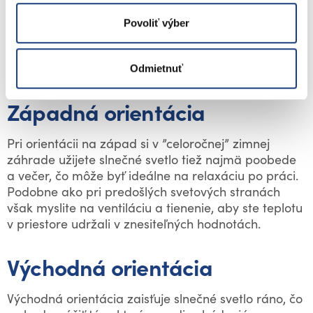
Pri orientácii na juhozápad budete mať v zimnej
záhrade celý rok veľa slnečného svetla najmä po
Povoliť výber
obede a večer. To môže byť výhodné pre neskoršie
vykurovanie a osvetlenie, keď teplota začína klesať.
V lete sa tu však tiež nezaobídete bez tienenia.
Odmietnuť
Západná orientácia
Pri orientácii na západ si v ”celoročnej” zimnej
záhrade užijete slnečné svetlo tiež najmä poobede
a večer, čo môže byť ideálne na relaxáciu po práci.
Podobne ako pri predošlých svetových stranách
však myslite na ventiláciu a tienenie, aby ste teplotu
v priestore udržali v znesiteľných hodnotách.
Východná orientácia
Východná orientácia zaisťuje slnečné svetlo ráno, čo