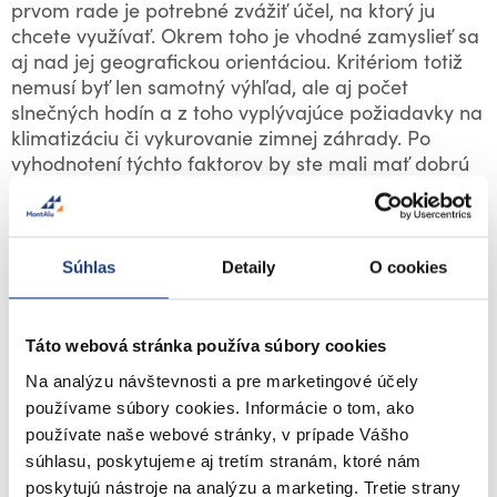
prvom rade je potrebné zvážiť účel, na ktorý ju
chcete využívať. Okrem toho je vhodné zamyslieť sa
aj nad jej geografickou orientáciou. Kritériom totiž
nemusí byť len samotný výhľad, ale aj počet
slnečných hodín a z toho vyplývajúce požiadavky na
klimatizáciu či vykurovanie zimnej záhrady. Po
vyhodnotení týchto faktorov by ste mali mať dobrú
predstavu o tom, koľko tepla budete potrebovať.
Orientácia zimnej
Súhlas
Detaily
O cookies
záhrady
Táto webová stránka používa súbory cookies
Ak terén ponúka iba jednu možnosť umiestnenia
Na analýzu návštevnosti a pre marketingové účely
zimnej záhrady, nie je o čom premýšľať. Postavíte
používame súbory cookies. Informácie o tom, ako
tam, kde to charakter terénu či veľkosť pozemku
používate naše webové stránky, v prípade Vášho
dovoľuje. Ak si však môžete zvoliť medzi viacerými
súhlasu, poskytujeme aj tretím stranám, ktoré nám
možnosťami, zvážte všetky „pre“ aj „proti“ pre
poskytujú nástroje na analýzu a marketing. Tretie strany