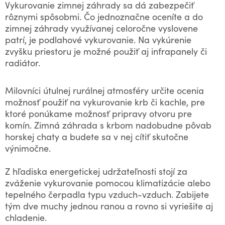
Vykurovanie zimnej záhrady sa dá zabezpečiť
rôznymi spôsobmi. Čo jednoznačne oceníte a do
zimnej záhrady využívanej celoročne vyslovene
patrí, je podlahové vykurovanie. Na vykúrenie
zvyšku priestoru je možné použiť aj infrapanely či
radiátor.
Milovníci útulnej rurálnej atmosféry určite ocenia
možnosť použiť na vykurovanie krb či kachle, pre
ktoré ponúkame možnosť pripravy otvoru pre
komín. Zimná záhrada s krbom nadobudne pôvab
horskej chaty a budete sa v nej cítiť skutočne
výnimočne.
Z hľadiska energetickej udržateľnosti stojí za
zváženie vykurovanie pomocou klimatizácie alebo
tepelného čerpadla typu vzduch-vzduch. Zabijete
tým dve muchy jednou ranou a rovno si vyriešite aj
chladenie.