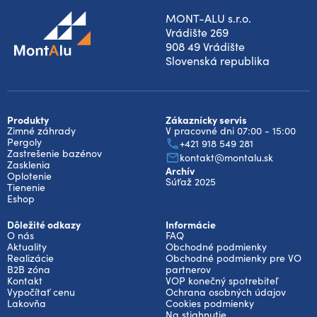
MONT-ALU s.r.o.
Vrádište 269
908 49 Vrádište
Slovenská republika
Produkty
Zákaznícky servis
Zimné záhrady
V pracovné dni 07:00 - 15:00
Pergoly
+421 918 549 281
Zastrešenie bazénov
kontakt@montalu.sk
Zasklenia
Archív
Oplotenie
Súťaž 2025
Tienenie
Eshop
Dôležité odkazy
Informácie
O nás
FAQ
Aktuality
Obchodné podmienky
Realizácie
Obchodné podmienky pre VO
B2B zóna
partnerov
Kontakt
VOP konečný spotrebiteľ
Vypočítať cenu
Ochrana osobných údajov
Lakovňa
Cookies podmienky
Na stiahnutie