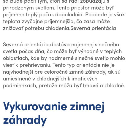
sa bude páčiť tým, ktorí sa radi zobúdzajú s
prirodzeným svetlom. Tento priestor môže byť
príjemne teplý počas dopoludnia. Poobede je však
teplota zvyčajne príjemnejšia, čo zasa môže
znižovať potrebu chladenia.Severná orientácia
Severná orientácia dostáva najmenej slnečného
svetla počas dňa, čo môže byť výhodné v teplých
oblastiach, kde by nadmerné slnečné svetlo mohlo
viesť k prehrievaniu. Tento typ orientácie nie je
najvhodnejší pre celoročné zimné záhrady, ak sú
umiestnené v chladnejších klimatických
podmienkach, pretože môžu byť tmavé a chladné.
Vykurovanie zimnej
záhrady